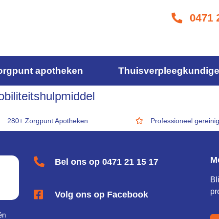
0471 
orgpunt apotheken
Thuisverpleegkundig
iliteitshulpmiddel
280+ Zorgpunt Apotheken
Professioneel gereini
M
Bel ons op 0471 21 15 17
Bl
pr
Volg ons op Facebook
én