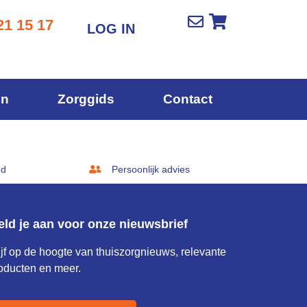
21 15 17
LOG IN
en
Zorggids
Contact
gd
Persoonlijk advies
eld je aan voor onze nieuwsbrief
ijf op de hoogte van thuiszorgnieuws, relevante
oducten en meer.