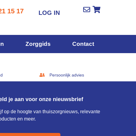
21 15 17
LOG IN
en
Zorggids
Contact
gd
Persoonlijk advies
eld je aan voor onze nieuwsbrief
ijf op de hoogte van thuiszorgnieuws, relevante
oducten en meer.