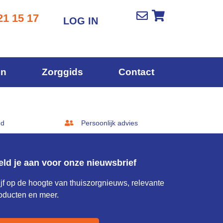
21 15 17
LOG IN
en
Zorggids
Contact
gd
Persoonlijk advies
eld je aan voor onze nieuwsbrief
ijf op de hoogte van thuiszorgnieuws, relevante
oducten en meer.