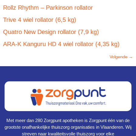
Rollz Rhythm – Parkinson rollator
Trive 4 wiel rollator (6,5 kg)
Quatro New Design rollator (7,9 kg)
ARA-K Kanguru HD 4 wiel rollator (4,35 kg)
Volgende
→
Met meer dan 280 Zorgpunt apotheken is Zorgpunt één van de
grootste onafhankelijke thuiszorg organisaties in Vlaanderen. Wij
streven naar kwaliteitsvolle thuiszorg voor elke